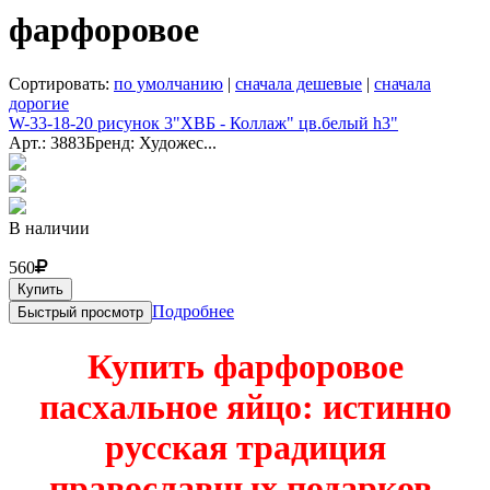
фарфоровое
Сортировать:
по умолчанию
|
сначала дешевые
|
сначала
дорогие
W-33-18-20 рисунок 3"ХВБ - Коллаж" цв.белый h3"
Арт.: 3883
Бренд: Художес...
В наличии
560
Купить
Подробнее
Быстрый просмотр
Купить фарфоровое
пасхальное яйцо: истинно
русская традиция
православных подарков.