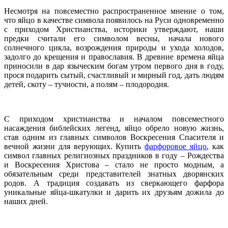
Несмотря на повсеместно распространенное мнение о том,
что яйцо в качестве символа появилось на Руси одновременно
с приходом Христианства, историки утверждают, наши
предки считали его символом весны, начала нового
солнечного цикла, возрождения природы и ухода холодов,
задолго до крещения и православия. В древние времена яйца
приносили в дар языческим богам утром первого дня в году,
прося подарить сытый, счастливый и мирный год, дать людям
детей, скоту – тучности, а полям – плодородия.
С приходом христианства и началом повсеместного
насаждения библейских легенд, яйцо обрело новую жизнь,
став одним из главных символов Воскресения Спасителя и
вечной жизни для верующих. Купить
фарфоровое яйцо
, как
символ главных религиозных праздников в году – Рождества
и Воскресения Христова – стало не просто модным, а
обязательным среди представителей знатных дворянских
родов. А традиция создавать из сверкающего фарфора
уникальные яйца-шкатулки и дарить их друзьям дожила до
наших дней.