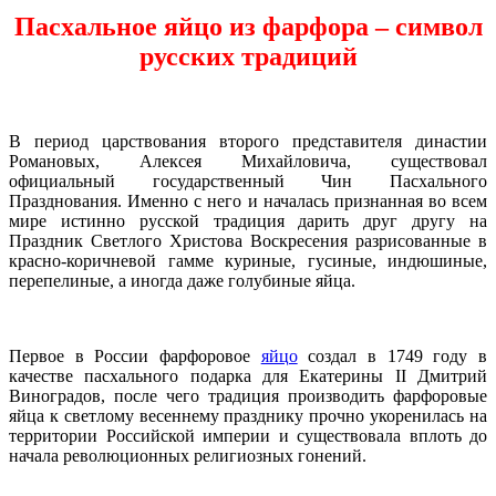
Пасхальное яйцо из фарфора – символ
русских традиций
В период царствования второго представителя династии
Романовых, Алексея Михайловича, существовал
официальный государственный Чин Пасхального
Празднования. Именно с него и началась признанная во всем
мире истинно русской традиция дарить друг другу на
Праздник Светлого Христова Воскресения разрисованные в
красно-коричневой гамме куриные, гусиные, индюшиные,
перепелиные, а иногда даже голубиные яйца.
Первое в России фарфоровое
яйцо
создал в 1749 году в
качестве пасхального подарка для Екатерины II Дмитрий
Виноградов, после чего традиция производить фарфоровые
яйца к светлому весеннему празднику прочно укоренилась на
территории Российской империи и существовала вплоть до
начала революционных религиозных гонений.