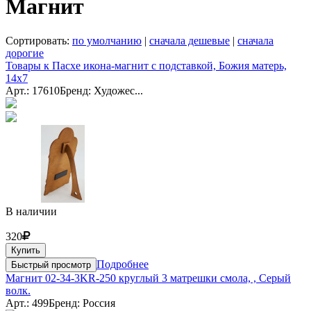
Магнит
Сортировать:
по умолчанию
|
сначала дешевые
|
сначала
дорогие
Товары к Пасхе икона-магнит с подставкой, Божия матерь,
14х7
Арт.: 17610
Бренд: Художес...
В наличии
320
Купить
Подробнее
Быстрый просмотр
Магнит 02-34-3KR-250 круглый 3 матрешки смола, , Серый
волк.
Арт.: 499
Бренд: Россия