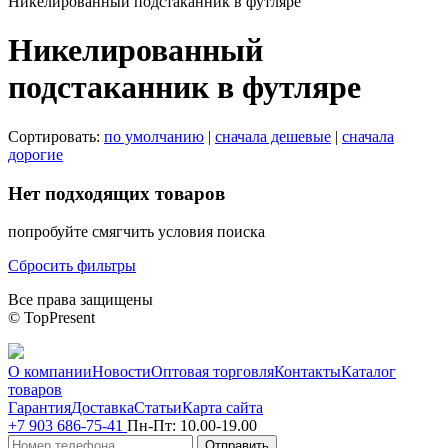
Никелированный подстаканник в футляре
Никелированный
подстаканник в футляре
Сортировать:
по умолчанию
|
сначала дешевые
|
сначала
дорогие
Нет подходящих товаров
попробуйте смягчить условия поиска
Сбросить фильтры
Все права защищены
© TopPresent
О компании
Новости
Оптовая торговля
Контакты
Каталог
товаров
Гарантия
Доставка
Статьи
Карта сайта
+7 903 686-75-41
Пн-Пт:
10.00-19.00