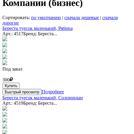
Компании (бизнес)
Сортировать:
по умолчанию
|
сначала дешевые
|
сначала
дорогие
Береста туесок маленький, Рябина
Арт.: 4517
Бренд: Береста...
Под заказ
300
Купить
Подробнее
Быстрый просмотр
Береста туесок маленький, Солоницын
Арт.: 4519
Бренд: Береста...