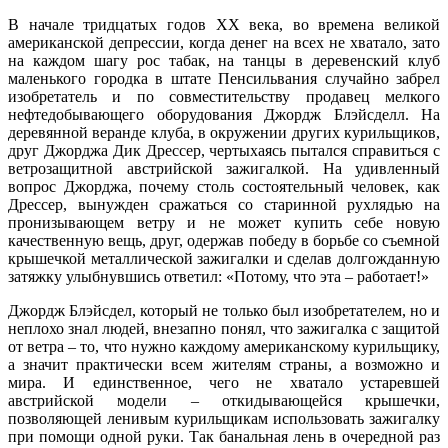
В начале тридцатых годов ХХ века, во времена великой
американской депрессии, когда денег на всех не хватало, зато
на каждом шагу рос табак, на танцы в деревенский клуб
маленького городка в штате Пенсильвания случайно забрел
изобретатель и по совместительству продавец мелкого
нефтедобывающего оборудования Джордж Блэйсделл. На
деревянной веранде клуба, в окружении других курильщиков,
друг Джорджа Дик Дрессер, чертыхаясь пытался справиться с
ветрозащитной австрийской зажигалкой. На удивленный
вопрос Джорджа, почему столь состоятельный человек, как
Дрессер, вынужден сражаться со старинной рухлядью на
пронизывающем ветру и не может купить себе новую
качественную вещь, друг, одержав победу в борьбе со съемной
крышечкой металлической зажигалки и сделав долгожданную
затяжку улыбнувшись ответил: «Потому, что эта – работает!»
Джордж Блэйсдел, который не только был изобретателем, но и
неплохо знал людей, внезапно понял, что зажигалка с защитой
от ветра – то, что нужно каждому американскому курильщику,
а значит практически всем жителям страны, а возможно и
мира. И единственное, чего не хватало устаревшей
австрийской модели – откидывающейся крышечки,
позволяющей ленивым курильщикам использовать зажигалку
при помощи одной руки. Так банальная лень в очередной раз