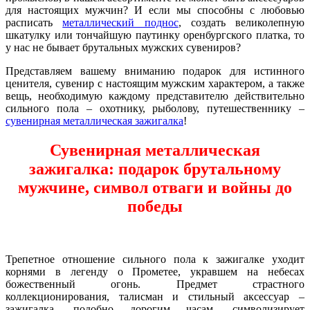
для настоящих мужчин? И если мы способны с любовью
расписать
металлический поднос
, создать великолепную
шкатулку или тончайшую паутинку оренбургского платка, то
у нас не бывает брутальных мужских сувениров?
Представляем вашему вниманию подарок для истинного
ценителя, сувенир с настоящим мужским характером, а также
вещь, необходимую каждому представителю действительно
сильного пола – охотнику, рыболову, путешественнику –
сувенирная металлическая зажигалка
!
Сувенирная металлическая
зажигалка: подарок брутальному
мужчине, символ отваги и войны до
победы
Трепетное отношение сильного пола к зажигалке уходит
корнями в легенду о Прометее, укравшем на небесах
божественный огонь. Предмет страстного
коллекционирования, талисман и стильный аксессуар –
зажигалка, подобно дорогим часам, символизирует