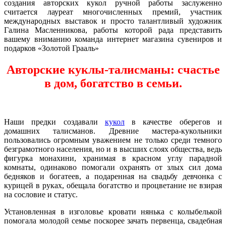
создания авторских кукол ручной работы заслуженно
считается лауреат многочисленных премий, участник
международных выставок и просто талантливый художник
Галина Масленникова, работы которой рада представить
вашему вниманию команда интернет магазина сувениров и
подарков «Золотой Грааль»
Авторские куклы-талисманы: счастье
в дом, богатство в семьи.
Наши предки создавали
кукол
в качестве оберегов и
домашних талисманов. Древние мастера-кукольники
пользовались огромным уважением не только среди темного
безграмотного населения, но и в высших слоях общества, ведь
фигурка монахини, хранимая в красном углу парадной
комнаты, одинаково помогали охранять от злых сил дома
бедняков и богатеев, а подаренная на свадьбу девчонка с
курицей в руках, обещала богатство и процветание не взирая
на сословие и статус.
Установленная в изголовье кровати нянька с колыбелькой
помогала молодой семье поскорее зачать первенца, свадебная