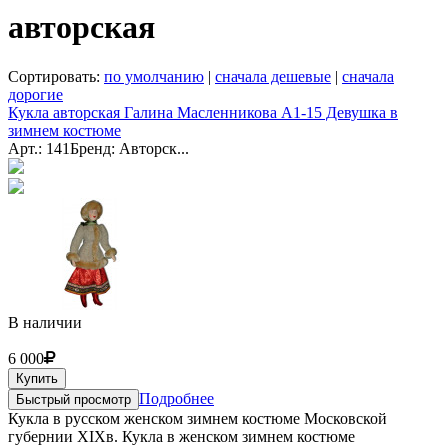
авторская
Сортировать:
по умолчанию
|
сначала дешевые
|
сначала
дорогие
Кукла авторская Галина Масленникова А1-15 Девушка в
зимнем костюме
Арт.: 141
Бренд: Авторск...
В наличии
6 000
Купить
Подробнее
Быстрый просмотр
Кукла в русском женском зимнем костюме Московской
губернии XIXв. Кукла в женском зимнем костюме