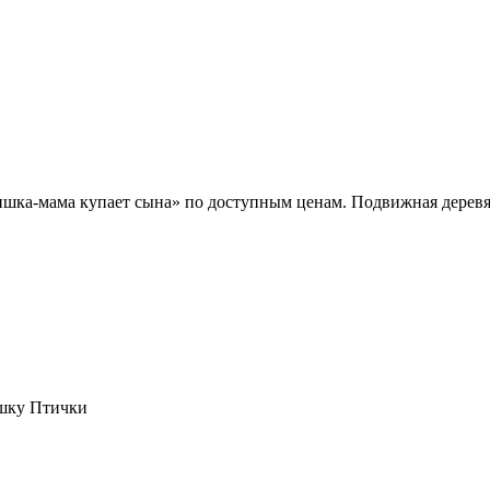
шка-мама купает сына» по доступным ценам. Подвижная деревян
шку Птички