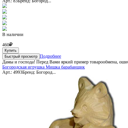
Арт.: 83
Бренд: Богород...
В наличии
460
Купить
Подробнее
Быстрый просмотр
Дамы и господа! Перед Вами яркий пример товарообмена, оши
Богородская игрушка Мишка барабанщик
Арт.: 4993
Бренд: Богород...