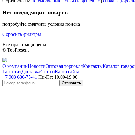
Сортировать:
по умолчанию
|
сначала дешевые
|
сначала дороги
Нет подходящих товаров
попробуйте смягчить условия поиска
Сбросить фильтры
Все права защищены
© TopPresent
О компании
Новости
Оптовая торговля
Контакты
Каталог товаро
Гарантия
Доставка
Статьи
Карта сайта
+7 903 686-75-41
Пн-Пт:
10.00-19.00