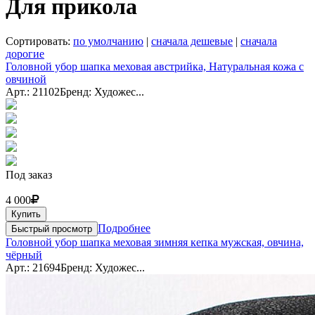
Для прикола
Сортировать:
по умолчанию
|
сначала дешевые
|
сначала
дорогие
Головной убор шапка меховая австрийка, Натуральная кожа с
овчиной
Арт.: 21102
Бренд: Художес...
Под заказ
4 000
Купить
Подробнее
Быстрый просмотр
Головной убор шапка меховая зимняя кепка мужская, овчина,
чёрный
Арт.: 21694
Бренд: Художес...