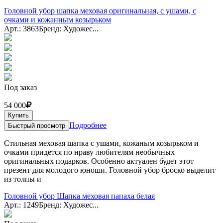
Головной убор шапка меховая оригинальная, с ушами, с
очками и кожанным козырьком
Арт.: 3863
Бренд: Художес...
Под заказ
54 000
Купить
Подробнее
Быстрый просмотр
Стильная меховая шапка с ушами, кожаным козырьком и
очками придется по нраву любителям необычных
оригинальных подарков. Особенно актуален будет этот
презент для молодого юноши. Головной убор броско выделит
из толпы и
Головной убор Шапка меховая папаха белая
Арт.: 1249
Бренд: Художес...