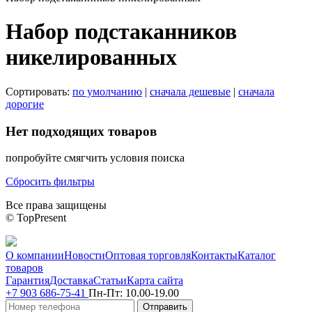
Набор подстаканников
никелированных
Сортировать:
по умолчанию
|
сначала дешевые
|
сначала
дорогие
Нет подходящих товаров
попробуйте смягчить условия поиска
Сбросить фильтры
Все права защищены
© TopPresent
О компании
Новости
Оптовая торговля
Контакты
Каталог
товаров
Гарантия
Доставка
Статьи
Карта сайта
+7 903 686-75-41
Пн-Пт:
10.00-19.00