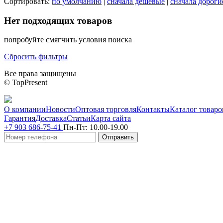
Сортировать:
по умолчанию
|
сначала дешевые
|
сначала дороги
Нет подходящих товаров
попробуйте смягчить условия поиска
Сбросить фильтры
Все права защищены
© TopPresent
О компании
Новости
Оптовая торговля
Контакты
Каталог товаро
Гарантия
Доставка
Статьи
Карта сайта
+7 903 686-75-41
Пн-Пт:
10.00-19.00