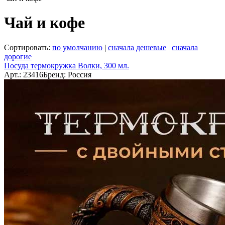
Чай и кофе
Сортировать:
по умолчанию
|
сначала дешевые
|
сначала
дорогие
Посуда термокружка Волки, 300 мл.
Арт.: 23416
Бренд: Россия