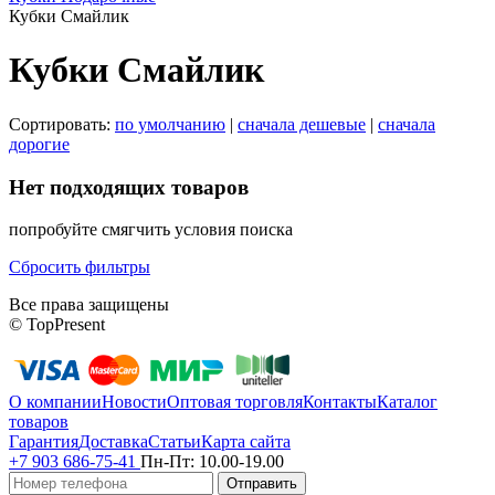
Кубки Смайлик
Кубки Смайлик
Сортировать:
по умолчанию
|
сначала дешевые
|
сначала
дорогие
Нет подходящих товаров
попробуйте смягчить условия поиска
Сбросить фильтры
Все права защищены
© TopPresent
О компании
Новости
Оптовая торговля
Контакты
Каталог
товаров
Гарантия
Доставка
Статьи
Карта сайта
+7 903 686-75-41
Пн-Пт:
10.00-19.00