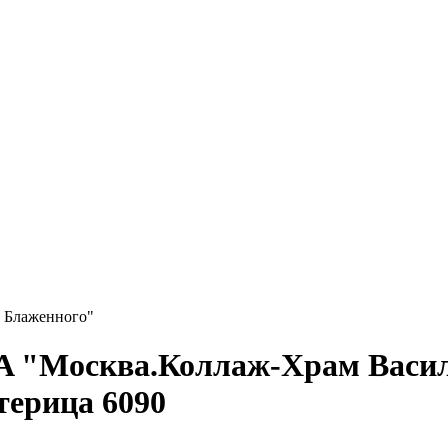
 Блаженного"
1A "Москва.Коллаж-Храм Васи
терица 6090