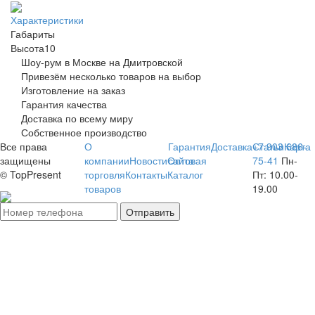
Характеристики
Габариты
Высота
10
Шоу-рум в Москве на Дмитровской
Привезём несколько товаров на выбор
Изготовление на заказ
Гарантия качества
Доставка по всему миру
Собственное производство
Все права
О
Гарантия
Доставка
+7 903 686-
Статьи
Карта
защищены
компании
Новости
Оптовая
сайта
75-41
Пн-
© TopPresent
торговля
Контакты
Каталог
Пт:
10.00-
товаров
19.00