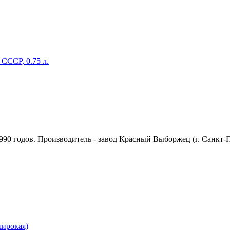
СССР, 0.75 л.
990 годов. Производитель - завод Красный Выборжец (г. Санкт-
широкая)