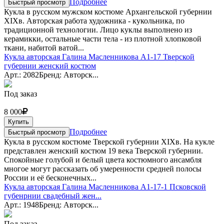
Подробнее
Быстрый просмотр
Кукла в русском мужском костюме Архангельской губернии
XIXв. Авторская работа художника - кукольника, по
традиционной технологии. Лицо куклы выполнено из
керамикки, остальные части тела - из плотной хлопковой
ткани, набитой ватой...
Кукла авторская Галина Масленникова А1-17 Тверской
губернии женский костюм
Арт.: 2082
Бренд: Авторск...
Под заказ
8 000
Купить
Подробнее
Быстрый просмотр
Кукла в русском костюме Тверской губернии XIXв. На кукле
представлен женский костюм 19 века Тверской губернии.
Спокойные голубой и белый цвета костюмного ансамбля
многое могут рассказать об умеренности средней полосы
России и её бесконечных...
Кукла авторская Галина Масленникова А1-17-1 Псковской
губенрнии свадебный жен...
Арт.: 1948
Бренд: Авторск...
Под заказ