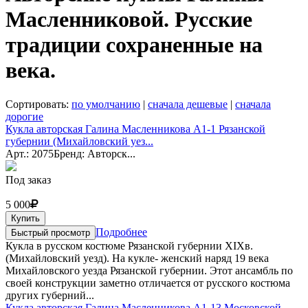
Масленниковой. Русские
традиции сохраненные на
века.
Сортировать:
по умолчанию
|
сначала дешевые
|
сначала
дорогие
Кукла авторская Галина Масленникова А1-1 Рязанской
губернии (Михайловский уез...
Арт.: 2075
Бренд: Авторск...
Под заказ
5 000
Купить
Подробнее
Быстрый просмотр
Кукла в русском костюме Рязанской губернии XIXв.
(Михайловский уезд). На кукле- женский наряд 19 века
Михайловского уезда Рязанской губернии. Этот ансамбль по
своей конструкции заметно отличается от русского костюма
других губерний...
Кукла авторская Галина Масленникова А1-13 Московской